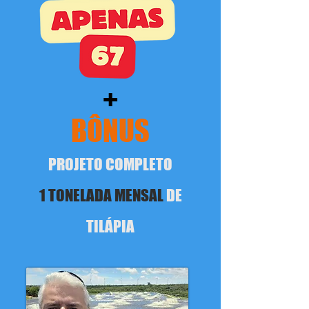
+
BÔNUS
PROJETO COMPLETO
1 TONELADA MENSAL
DE
TILÁPIA