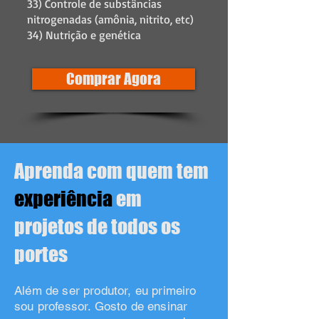
33) Controle de substâncias
nitrogenadas (amônia, nitrito, etc)
34) Nutrição e genética
Comprar Agora
Aprenda com quem tem
experiência
em
projetos de todos os
portes
Além de ser produtor, eu primeiro
sou professor. Gosto de ensinar