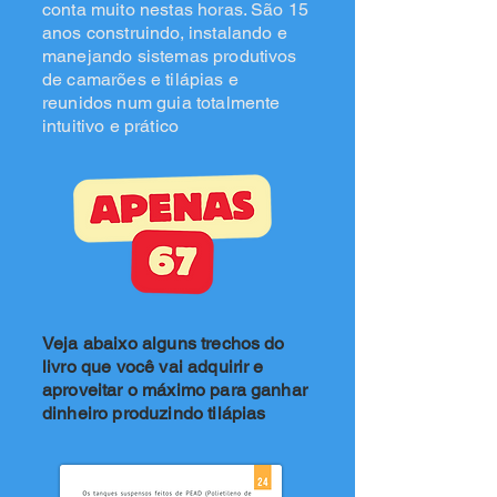
conta muito nestas horas. São 15
anos construindo, instalando e
manejando sistemas produtivos
de camarões e tilápias e
reunidos num guia totalmente
intuitivo e prático
Veja abaixo alguns trechos do
livro que você vai adquirir e
aproveitar o máximo para ganhar
dinheiro produzindo tilápias