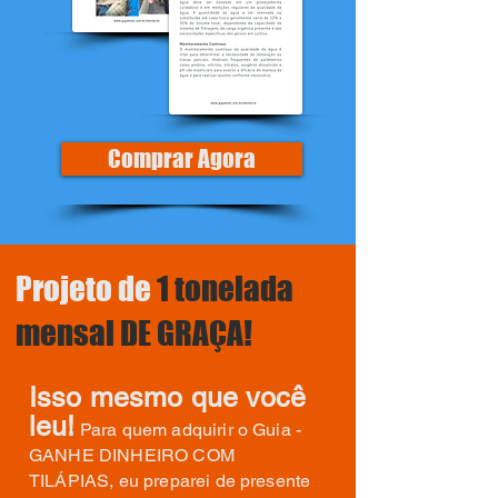
Comprar Agora
Projeto de
1 tonelada
mensal DE GRAÇA!
Isso mesmo que você
leu!
Para quem adquirir o Guia -
GANHE DINHEIRO COM
TILÁPIAS, eu preparei de presente