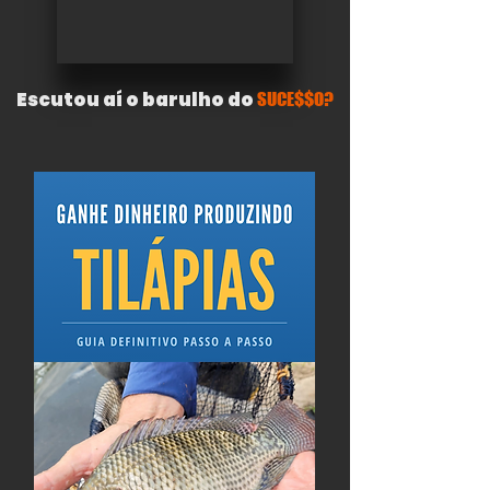
Escutou aí o barulho do
SUCE$$O?