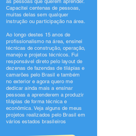
as pessoas que querem aprender.
Capacitei centenas de pessoas,
muitas delas sem qualquer
instrução ou participação na área.
Ao longo destes 15 anos de
profissionalismo na área, ensinei
técnicas de construção, operação,
manejo e projetos técnicos. Fui
responsável direto pelo layout de
dezenas de fazendas de tilápias e
camarões pelo Brasil e também
no exterior e agora quero me
dedicar ainda mais a ensinar
pessoas a aprenderem a produzir
tilápias de forma técnica e
econômica. Veja alguns de meus
projetos realizados pelo Brasil em
vários estados brasileiros